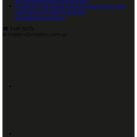
las restauraciones posteriores?
¿Cuántos materiales necesita realmente para
reconstruir un diente tratado
endodónticamente?
☎︎ 2481 5075
✉︎ maden@maden.com.uy