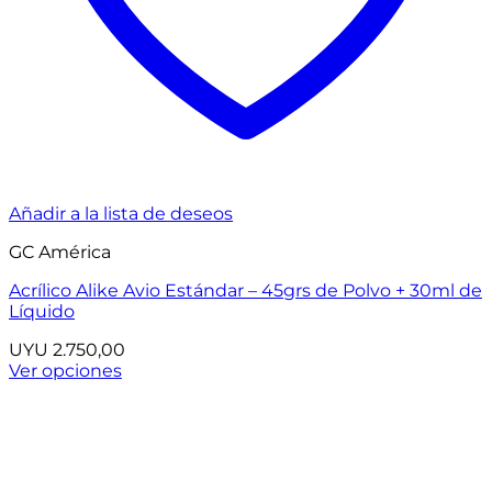
Añadir a la lista de deseos
GC América
Acrílico Alike Avio Estándar – 45grs de Polvo + 30ml de
Líquido
UYU
2.750,00
Ver opciones
Este
producto
tiene
múltiples
variantes.