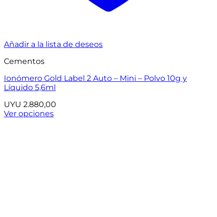
Añadir a la lista de deseos
Cementos
Ionómero Gold Label 2 Auto – Mini – Polvo 10g y
Líquido 5,6ml
UYU
2.880,00
Ver opciones
Este
producto
tiene
múltiples
variantes.
Las
opciones
se
pueden
elegir
en