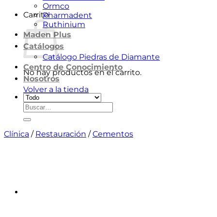
Ormco
Carrito
Pharmadent
Ruthinium
Maden Plus
Catálogos
Catálogo Piedras de Diamante
Centro de Conocimiento
No hay productos en el carrito.
Nosotros
Volver a la tienda
Buscar
por:
Clínica
/
Restauración
/
Cementos