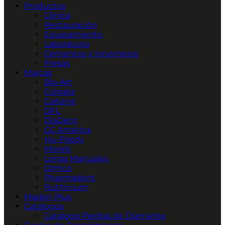
Productos
Clínica
Restauración
Equipamiento
Laboratorio
Cementos y Ionómeros
Fresas
Marcas
Bio-Art
Colgate
Coltene
DFL
DiaDent
GC América
Hu-Friedy
Morelli
Limas Manuales
Ormco
Pharmadent
Ruthinium
Maden Plus
Catálogos
Catálogo Piedras de Diamante