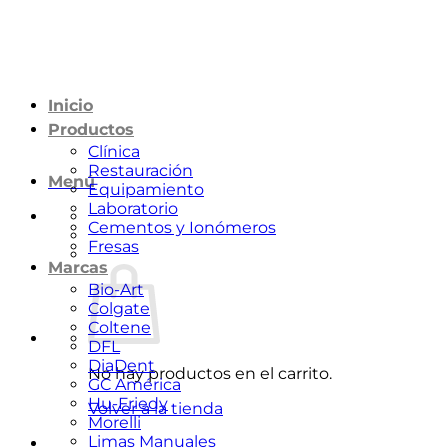
Saltar
al
contenido
Inicio
Productos
Clínica
Restauración
Menú
Equipamiento
Laboratorio
Cementos y Ionómeros
Fresas
Marcas
Bio-Art
Colgate
Coltene
DFL
DiaDent
No hay productos en el carrito.
GC América
Hu-Friedy
Volver a la tienda
Morelli
Limas Manuales