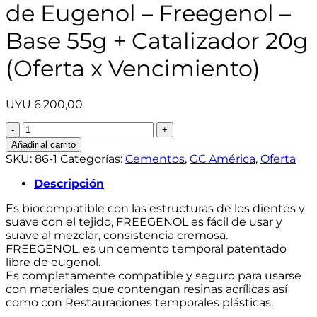
de Eugenol – Freegenol –
Base 55g + Catalizador 20g
(Oferta x Vencimiento)
UYU
6.200,00
Cemento
Provisorio
Añadir al carrito
Libre
SKU:
86-1
Categorías:
Cementos
,
GC América
,
Oferta
de
Eugenol
Descripción
-
Es biocompatible con las estructuras de los dientes y
Freegenol
suave con el tejido, FREEGENOL es fácil de usar y
-
suave al mezclar, consistencia cremosa.
Base
FREEGENOL, es un cemento temporal patentado
55g
libre de eugenol.
+
Es completamente compatible y seguro para usarse
Catalizador
con materiales que contengan resinas acrílicas así
20g
como con Restauraciones temporales plásticas.
(Oferta
x