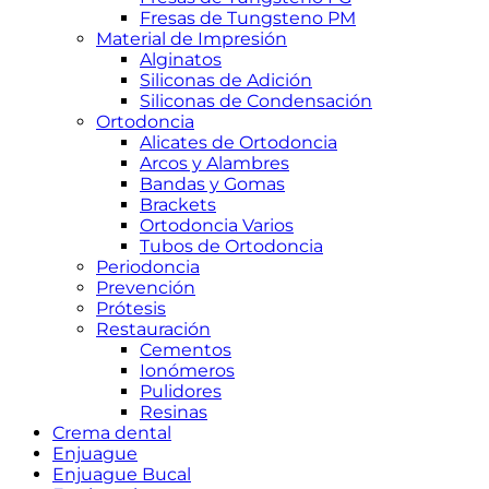
Fresas de Tungsteno PM
Material de Impresión
Alginatos
Siliconas de Adición
Siliconas de Condensación
Ortodoncia
Alicates de Ortodoncia
Arcos y Alambres
Bandas y Gomas
Brackets
Ortodoncia Varios
Tubos de Ortodoncia
Periodoncia
Prevención
Prótesis
Restauración
Cementos
Ionómeros
Pulidores
Resinas
Crema dental
Enjuague
Enjuague Bucal