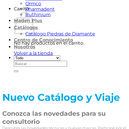
Ormco
Carrito
Pharmadent
Ruthinium
Maden Plus
Catálogos
Catálogo Piedras de Diamante
Centro de Conocimiento
No hay productos en el carrito.
Nosotros
Volver a la tienda
Buscar
por:
Nuevo Catálogo y Viaje
Conozca las novedades para su
consultorio
Descubra las novedades técnicas y nuevas marcas. Participe por el