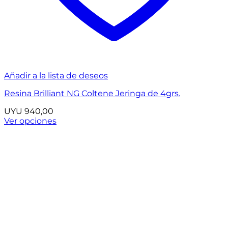
Añadir a la lista de deseos
Resina Brilliant NG Coltene Jeringa de 4grs.
UYU
940,00
Ver opciones
Este
producto
tiene
múltiples
variantes.
Las
opciones
se
pueden
elegir
en