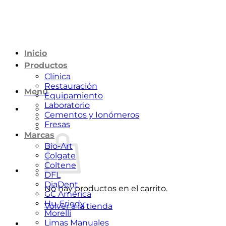
Saltar
al
contenido
Inicio
Productos
Clínica
Restauración
Menú
Equipamiento
Laboratorio
Cementos y Ionómeros
Fresas
Marcas
Bio-Art
Colgate
Coltene
DFL
DiaDent
No hay productos en el carrito.
GC América
Hu-Friedy
Volver a la tienda
Morelli
Limas Manuales