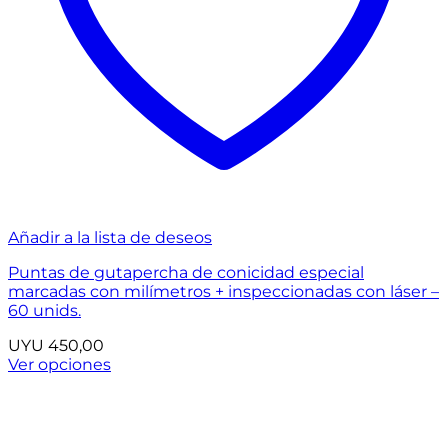
Añadir a la lista de deseos
Puntas de gutapercha de conicidad especial
marcadas con milímetros + inspeccionadas con láser –
60 unids.
UYU
450,00
Ver opciones
Este
producto
tiene
múltiples