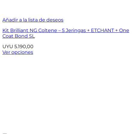
Añadir a la lista de deseos
Kit Brilliant NG Coltene – 5 Jeringas + ETCHANT + One
Coat Bond SL
UYU
5.190,00
Ver opciones
Este
producto
tiene
múltiples
variantes.
Las
opciones
se
pueden
elegir
en
la
página
de