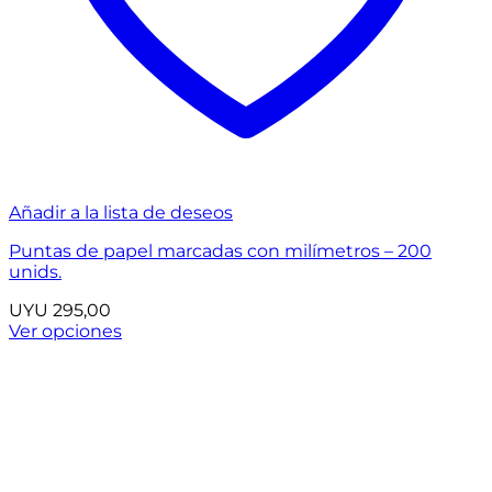
Añadir a la lista de deseos
Puntas de papel marcadas con milímetros – 200
unids.
UYU
295,00
Ver opciones
Este
producto
tiene
múltiples
variantes.
Las
opciones