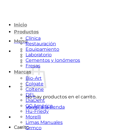
Saltar
al
contenido
Inicio
Productos
Clínica
Menú
Restauración
Equipamiento
Laboratorio
Cementos y Ionómeros
Fresas
Marcas
Bio-Art
Colgate
Coltene
DFL
No hay productos en el carrito.
DiaDent
GC América
Volver a la tienda
Hu-Friedy
Morelli
Limas Manuales
Carrito
Ormco