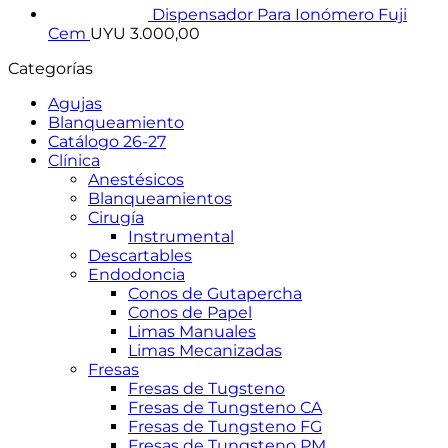
Dispensador Para Ionómero Fuji
Cem
UYU
3.000,00
Categorías
Agujas
Blanqueamiento
Catálogo 26-27
Clínica
Anestésicos
Blanqueamientos
Cirugía
Instrumental
Descartables
Endodoncia
Conos de Gutapercha
Conos de Papel
Limas Manuales
Limas Mecanizadas
Fresas
Fresas de Tugsteno
Fresas de Tungsteno CA
Fresas de Tungsteno FG
Fresas de Tungsteno PM