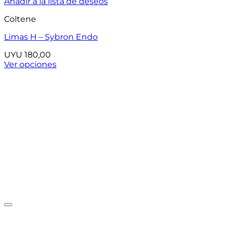
Añadir a la lista de deseos
Coltene
Limas H – Sybron Endo
UYU
180,00
Ver opciones
Este
producto
tiene
múltiples
variantes.
Las
opciones
se
pueden
elegir
en
la
página
de
producto