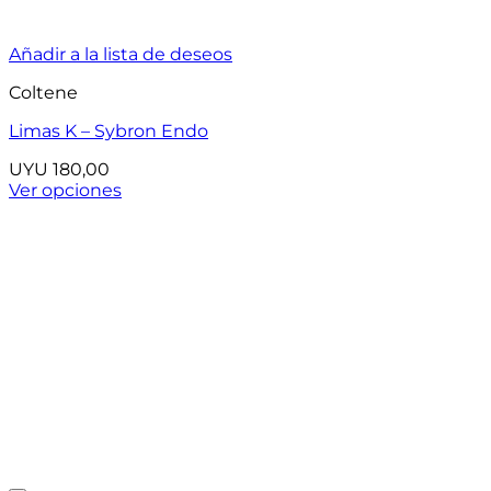
Añadir a la lista de deseos
Coltene
Limas K – Sybron Endo
UYU
180,00
Ver opciones
Este
producto
tiene
múltiples
variantes.
Las
opciones
se
pueden
elegir
en
la
página
de