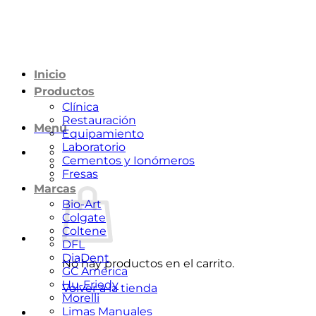
Saltar
al
contenido
Inicio
Productos
Clínica
Restauración
Menú
Equipamiento
Laboratorio
Cementos y Ionómeros
Fresas
Marcas
Bio-Art
Colgate
Coltene
DFL
DiaDent
No hay productos en el carrito.
GC América
Hu-Friedy
Volver a la tienda
Morelli
Limas Manuales