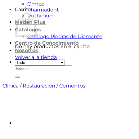
Ormco
Carrito
Pharmadent
Ruthinium
Maden Plus
Catálogos
Catálogo Piedras de Diamante
Centro de Conocimiento
No hay productos en el carrito.
Nosotros
Volver a la tienda
Buscar
por:
Clínica
/
Restauración
/
Cementos