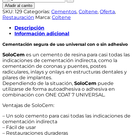
-
Añadir al carrito
Cemento
SKU:
129
Categorías:
Cementos
,
Coltene
,
Oferta
,
Resinoso
Restauración
Marca:
Coltene
Dual
-
Descripción
Jeringa
Información adicional
+
Cementación segura de uso universal con o sin adhesivo
10
Puntas
SoloCem
es un cemento de resina para casi todas las
cantidad
indicaciones de cementación indirecta, como la
cementación de coronas y puentes, postes
radiculares, inlays y onlays en estructuras dentales y
pilares de implantes.
Dependiendo de la situación,
SoloCem
puede
utilizarse de forma autoadhesiva o adhesiva en
combinación con ONE COAT 7 UNIVERSAL.
Ventajas de SoloCem:
– Un solo cemento para casi todas las indicaciones de
cementación indirecta
– Fácil de usar
– Restauraciones duraderas