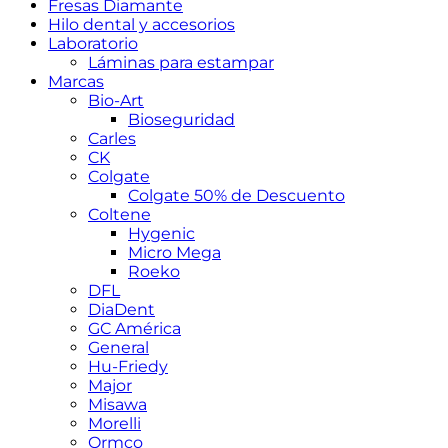
Fresas Diamante
Hilo dental y accesorios
Laboratorio
Láminas para estampar
Marcas
Bio-Art
Bioseguridad
Carles
CK
Colgate
Colgate 50% de Descuento
Coltene
Hygenic
Micro Mega
Roeko
DFL
DiaDent
GC América
General
Hu-Friedy
Major
Misawa
Morelli
Ormco