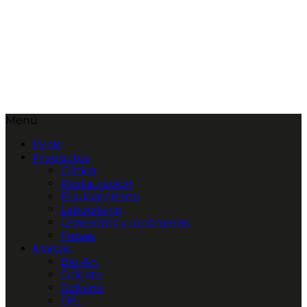
Menú
Inicio
Productos
Clínica
Restauración
Equipamiento
Laboratorio
Cementos y Ionómeros
Fresas
Marcas
Bio-Art
Colgate
Coltene
DFL