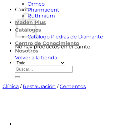
Ormco
Carrito
Pharmadent
Ruthinium
Maden Plus
Catálogos
Catálogo Piedras de Diamante
Centro de Conocimiento
No hay productos en el carrito.
Nosotros
Volver a la tienda
Buscar
por:
Clínica
/
Restauración
/
Cementos