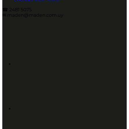
☎︎ 2481 5075
✉︎ maden@maden.com.uy