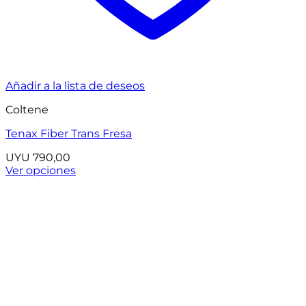
Añadir a la lista de deseos
Coltene
Tenax Fiber Trans Fresa
UYU
790,00
Ver opciones
Este
producto
tiene
múltiples
variantes.
Las
opciones
se
pueden
elegir