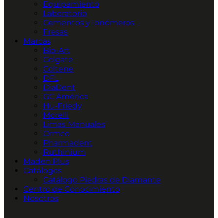
Equipamiento
Laboratorio
Cementos y Ionómeros
Fresas
Marcas
Bio-Art
Colgate
Coltene
DFL
DiaDent
GC América
Hu-Friedy
Morelli
Limas Manuales
Ormco
Pharmadent
Ruthinium
Maden Plus
Catálogos
Catálogo Piedras de Diamante
Centro de Conocimiento
Nosotros