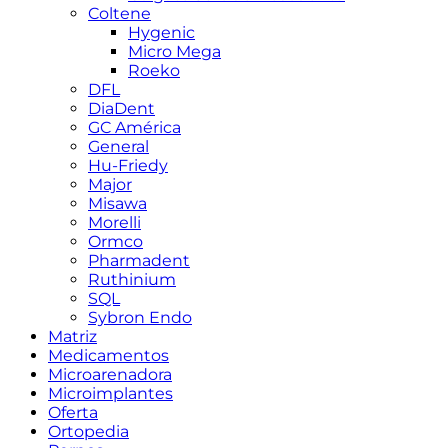
Coltene
Hygenic
Micro Mega
Roeko
DFL
DiaDent
GC América
General
Hu-Friedy
Major
Misawa
Morelli
Ormco
Pharmadent
Ruthinium
SQL
Sybron Endo
Matriz
Medicamentos
Microarenadora
Microimplantes
Oferta
Ortopedia