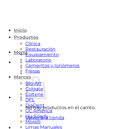
Saltar
al
contenido
Inicio
Productos
Clínica
Restauración
Menú
Equipamiento
Laboratorio
Cementos y Ionómeros
Fresas
Marcas
Bio-Art
Colgate
Coltene
DFL
DiaDent
No hay productos en el carrito.
GC América
Hu-Friedy
Volver a la tienda
Morelli
Limas Manuales