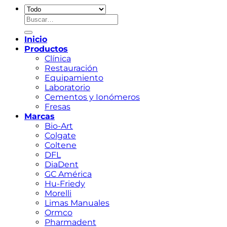
Buscar
por:
Inicio
Productos
Clínica
Restauración
Equipamiento
Laboratorio
Cementos y Ionómeros
Fresas
Marcas
Bio-Art
Colgate
Coltene
DFL
DiaDent
GC América
Hu-Friedy
Morelli
Limas Manuales
Ormco
Pharmadent