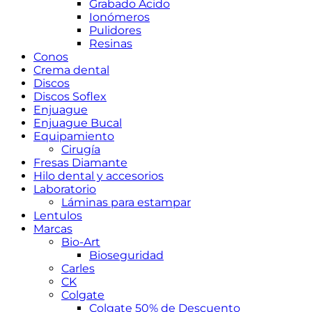
Grabado Ácido
Ionómeros
Pulidores
Resinas
Conos
Crema dental
Discos
Discos Soflex
Enjuague
Enjuague Bucal
Equipamiento
Cirugía
Fresas Diamante
Hilo dental y accesorios
Laboratorio
Láminas para estampar
Lentulos
Marcas
Bio-Art
Bioseguridad
Carles
CK
Colgate
Colgate 50% de Descuento