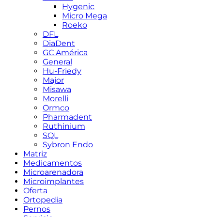
Hygenic
Micro Mega
Roeko
DFL
DiaDent
GC América
General
Hu-Friedy
Major
Misawa
Morelli
Ormco
Pharmadent
Ruthinium
SQL
Sybron Endo
Matriz
Medicamentos
Microarenadora
Microimplantes
Oferta
Ortopedia
Pernos