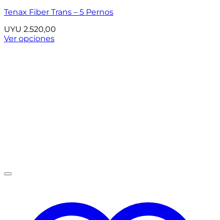
Tenax Fiber Trans – 5 Pernos
UYU
2.520,00
Ver opciones
Este
producto
tiene
múltiples
variantes.
Las
opciones
se
pueden
elegir
en
la
página
de
producto