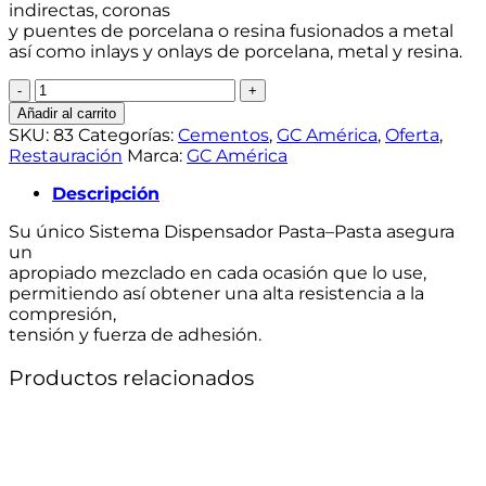
indirectas, coronas
y puentes de porcelana o resina fusionados a metal
así como inlays y onlays de porcelana, metal y resina.
Ionómero
Fuji
Añadir al carrito
Cem
SKU:
83
Categorías:
Cementos
,
GC América
,
Oferta
,
Cartucho
Restauración
Marca:
GC América
Pasta
-
Descripción
Pasta
Su único Sistema Dispensador Pasta–Pasta asegura
13.3g
un
cantidad
apropiado mezclado en cada ocasión que lo use,
permitiendo así obtener una alta resistencia a la
compresión,
tensión y fuerza de adhesión.
Productos relacionados