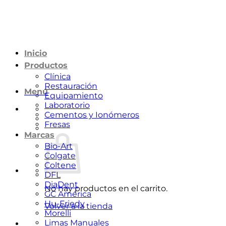
Saltar
al
contenido
Inicio
Productos
Clínica
Restauración
Menú
Equipamiento
Laboratorio
Cementos y Ionómeros
Fresas
Marcas
Bio-Art
Colgate
Coltene
DFL
DiaDent
No hay productos en el carrito.
GC América
Hu-Friedy
Volver a la tienda
Morelli
Limas Manuales