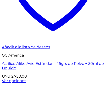
Añadir a la lista de deseos
GC América
Acrílico Alike Avio Estándar – 45grs de Polvo + 30ml de
Líquido
UYU
2.750,00
Ver opciones
Este
producto
tiene
múltiples
variantes.