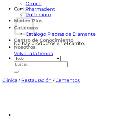
Ormco
Carrito
Pharmadent
Ruthinium
Maden Plus
Catálogos
Catálogo Piedras de Diamante
Centro de Conocimiento
No hay productos en el carrito.
Nosotros
Volver a la tienda
Buscar
por:
Clínica
/
Restauración
/
Cementos