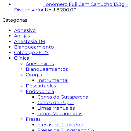
Ionómero Fuji Cem Cartucho 13.3g +
Dispensador
UYU
8.200,00
Categorías
Adhesivo
Agujas
Anestesia TM
Blanqueamiento
Catálogo 26-27
Clínica
Anestésicos
Blanqueamientos
Cirugía
Instrumental
Descartables
Endodoncia
Conos de Gutapercha
Conos de Papel
Limas Manuales
Limas Mecanizadas
Fresas
Fresas de Tugsteno
Fresas de Tungsteno CA