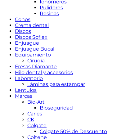
Ionómeros
Pulidores
Resinas
Conos
Crema dental
Discos
Discos Soflex
Enjuague
Enjuague Bucal
Equipamiento
Cirugía
Fresas Diamante
Hilo dental y accesorios
Laboratorio
Láminas para estampar
Lentulos
Marcas
Bio-Art
Bioseguridad
Carles
CK
Colgate
Colgate 50% de Descuento
Coltene