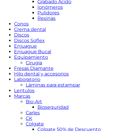
Grabado Ácido
Ionómeros
Pulidores
Resinas
Conos
Crema dental
Discos
Discos Soflex
Enjuague
Enjuague Bucal
Equipamiento
Cirugía
Fresas Diamante
Hilo dental y accesorios
Laboratorio
Láminas para estampar
Lentulos
Marcas
Bio-Art
Bioseguridad
Carles
CK
Colgate
Colgate 50% de Descuento