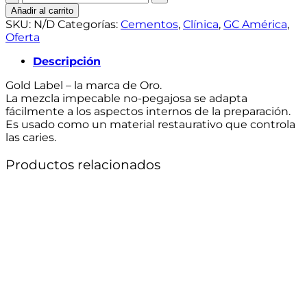
Gold
Añadir al carrito
Label
SKU:
N/D
Categorías:
Cementos
,
Clínica
,
GC América
,
2
Oferta
Auto
-
Descripción
Mini
Gold Label – la marca de Oro.
-
La mezcla impecable no-pegajosa se adapta
Polvo
fácilmente a los aspectos internos de la preparación.
10g
Es usado como un material restaurativo que controla
y
las caries.
Líquido
5,6ml
Productos relacionados
cantidad