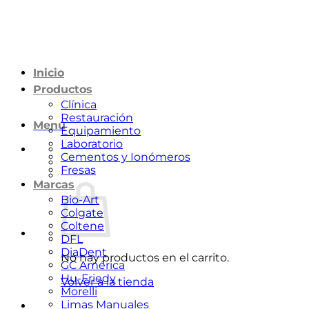
Saltar
al
contenido
Inicio
Productos
Clínica
Restauración
Menú
Equipamiento
Laboratorio
Cementos y Ionómeros
Fresas
Marcas
Bio-Art
Colgate
Coltene
DFL
DiaDent
No hay productos en el carrito.
GC América
Hu-Friedy
Volver a la tienda
Morelli
Limas Manuales