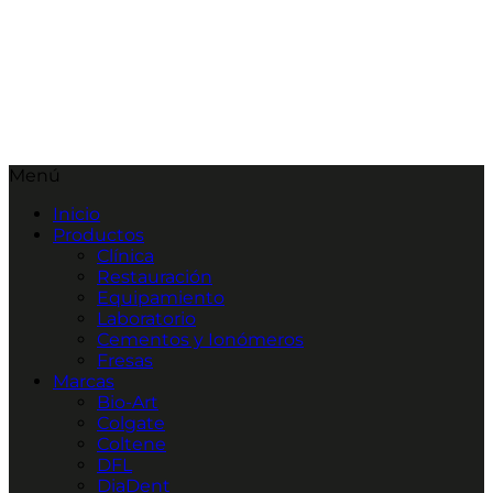
Menú
Inicio
Productos
Clínica
Restauración
Equipamiento
Laboratorio
Cementos y Ionómeros
Fresas
Marcas
Bio-Art
Colgate
Coltene
DFL
DiaDent