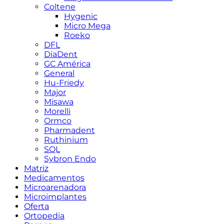
Coltene
Hygenic
Micro Mega
Roeko
DFL
DiaDent
GC América
General
Hu-Friedy
Major
Misawa
Morelli
Ormco
Pharmadent
Ruthinium
SQL
Sybron Endo
Matriz
Medicamentos
Microarenadora
Microimplantes
Oferta
Ortopedia