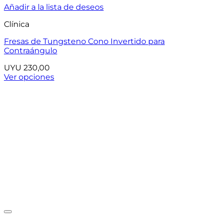
Añadir a la lista de deseos
Clínica
Fresas de Tungsteno Cono Invertido para
Contraángulo
UYU
230,00
Ver opciones
Este
producto
tiene
múltiples
variantes.
Las
opciones
se
pueden
elegir
en
la
página
de
producto