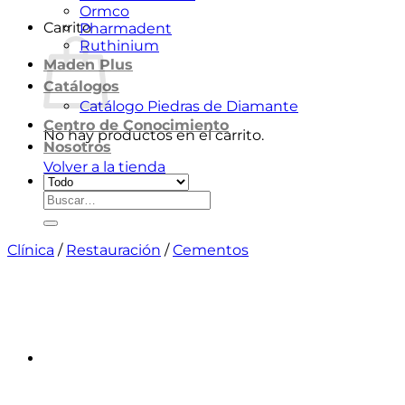
Ormco
Carrito
Pharmadent
Ruthinium
Maden Plus
Catálogos
Catálogo Piedras de Diamante
Centro de Conocimiento
No hay productos en el carrito.
Nosotros
Volver a la tienda
Buscar
por:
Clínica
/
Restauración
/
Cementos