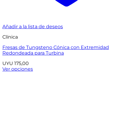
Añadir a la lista de deseos
Clínica
Fresas de Tungsteno Cónica con Extremidad
Redondeada para Turbina
UYU
175,00
Ver opciones
Este
producto
tiene
múltiples
variantes.
Las
opciones
se
pueden
elegir
en