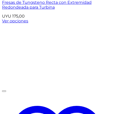
Fresas de Tungsteno Recta con Extremidad
Redondeada para Turbina
UYU
175,00
Ver opciones
Este
producto
tiene
múltiples
variantes.
Las
opciones
se
pueden
elegir
en
la
página
de
producto