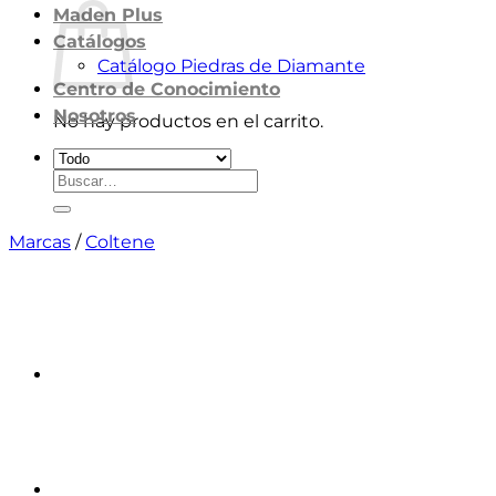
Maden Plus
Catálogos
Catálogo Piedras de Diamante
Centro de Conocimiento
Nosotros
No hay productos en el carrito.
Volver a la tienda
Buscar
por:
Marcas
/
Coltene