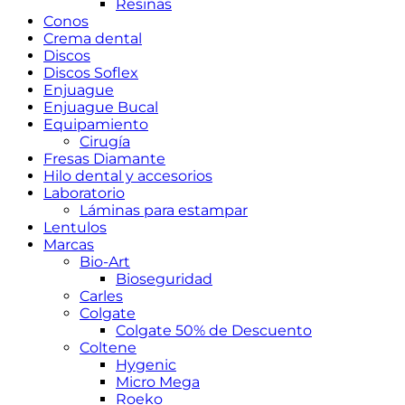
Resinas
Conos
Crema dental
Discos
Discos Soflex
Enjuague
Enjuague Bucal
Equipamiento
Cirugía
Fresas Diamante
Hilo dental y accesorios
Laboratorio
Láminas para estampar
Lentulos
Marcas
Bio-Art
Bioseguridad
Carles
Colgate
Colgate 50% de Descuento
Coltene
Hygenic
Micro Mega
Roeko