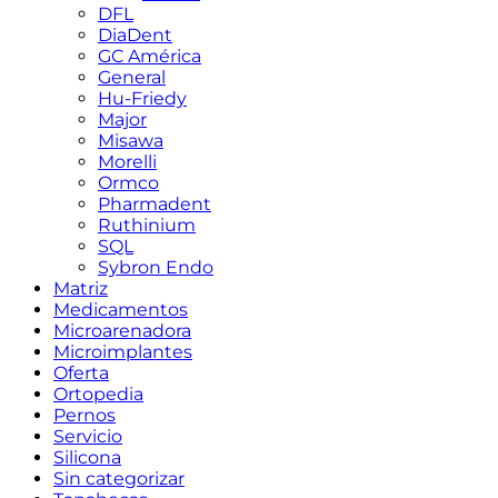
DFL
DiaDent
GC América
General
Hu-Friedy
Major
Misawa
Morelli
Ormco
Pharmadent
Ruthinium
SQL
Sybron Endo
Matriz
Medicamentos
Microarenadora
Microimplantes
Oferta
Ortopedia
Pernos
Servicio
Silicona
Sin categorizar