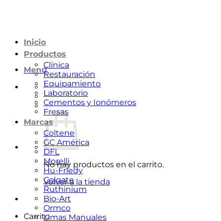
Saltar
al
contenido
Inicio
Productos
Clínica
Menú
Restauración
Equipamiento
Laboratorio
Cementos y Ionómeros
Fresas
Marcas
Coltene
GC América
DFL
Morelli
No hay productos en el carrito.
Hu-Friedy
Colgate
Volver a la tienda
Ruthinium
Bio-Art
Ormco
Carrito
Limas Manuales