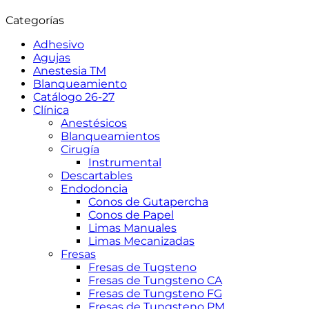
Categorías
Adhesivo
Agujas
Anestesia TM
Blanqueamiento
Catálogo 26-27
Clínica
Anestésicos
Blanqueamientos
Cirugía
Instrumental
Descartables
Endodoncia
Conos de Gutapercha
Conos de Papel
Limas Manuales
Limas Mecanizadas
Fresas
Fresas de Tugsteno
Fresas de Tungsteno CA
Fresas de Tungsteno FG
Fresas de Tungsteno PM