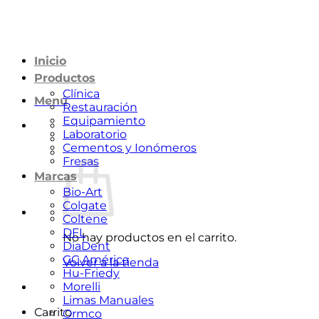
Saltar
al
contenido
Inicio
Productos
Clínica
Menú
Restauración
Equipamiento
Laboratorio
Cementos y Ionómeros
Fresas
Marcas
Bio-Art
Colgate
Coltene
DFL
No hay productos en el carrito.
DiaDent
GC América
Volver a la tienda
Hu-Friedy
Morelli
Limas Manuales
Carrito
Ormco