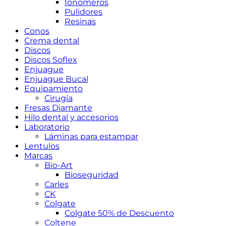
Ionómeros
Pulidores
Resinas
Conos
Crema dental
Discos
Discos Soflex
Enjuague
Enjuague Bucal
Equipamiento
Cirugía
Fresas Diamante
Hilo dental y accesorios
Laboratorio
Láminas para estampar
Lentulos
Marcas
Bio-Art
Bioseguridad
Carles
CK
Colgate
Colgate 50% de Descuento
Coltene