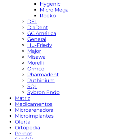
Hygenic
Micro Mega
Roeko
DFL
DiaDent
GC América
General
Hu-Friedy
Major
Misawa
Morelli
Ormco
Pharmadent
Ruthinium
SQL
Sybron Endo
Matriz
Medicamentos
Microarenadora
Microimplantes
Oferta
Ortopedia
Pernos