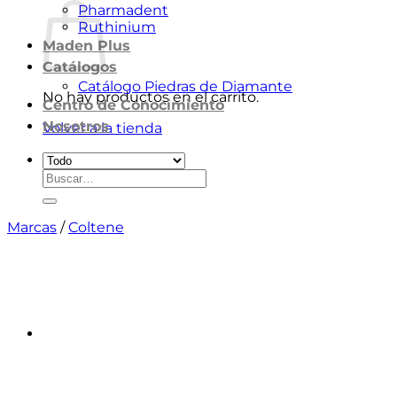
Pharmadent
Ruthinium
Maden Plus
Catálogos
Catálogo Piedras de Diamante
No hay productos en el carrito.
Centro de Conocimiento
Nosotros
Volver a la tienda
Buscar
por:
Marcas
/
Coltene