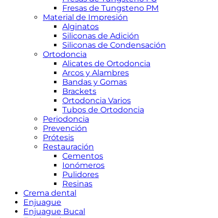
Fresas de Tungsteno PM
Material de Impresión
Alginatos
Siliconas de Adición
Siliconas de Condensación
Ortodoncia
Alicates de Ortodoncia
Arcos y Alambres
Bandas y Gomas
Brackets
Ortodoncia Varios
Tubos de Ortodoncia
Periodoncia
Prevención
Prótesis
Restauración
Cementos
Ionómeros
Pulidores
Resinas
Crema dental
Enjuague
Enjuague Bucal