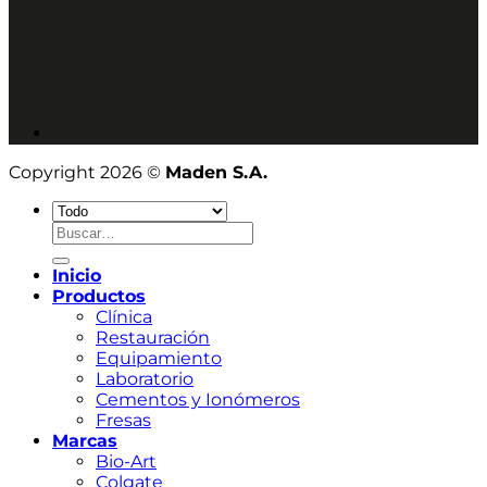
Copyright 2026 ©
Maden S.A.
Buscar
por:
Inicio
Productos
Clínica
Restauración
Equipamiento
Laboratorio
Cementos y Ionómeros
Fresas
Marcas
Bio-Art
Colgate