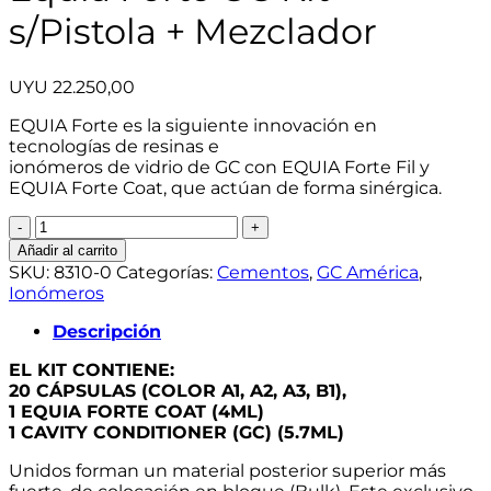
s/Pistola + Mezclador
UYU
22.250,00
EQUIA Forte es la siguiente innovación en
tecnologías de resinas e
ionómeros de vidrio de GC con EQUIA Forte Fil y
EQUIA Forte Coat, que actúan de forma sinérgica.
Equia
Forte
Añadir al carrito
GC
SKU:
8310-0
Categorías:
Cementos
,
GC América
,
Kit
Ionómeros
s/Pistola
+
Descripción
Mezclador
EL KIT CONTIENE:
cantidad
20 CÁPSULAS (COLOR A1, A2, A3, B1),
1 EQUIA FORTE COAT (4ML)
1 CAVITY CONDITIONER (GC) (5.7ML)
Unidos forman un material posterior superior más