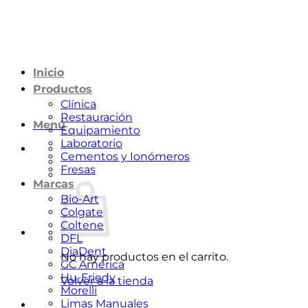
Saltar
al
contenido
Inicio
Productos
Clínica
Restauración
Menú
Equipamiento
Laboratorio
Cementos y Ionómeros
Fresas
Marcas
Bio-Art
Colgate
Coltene
DFL
DiaDent
No hay productos en el carrito.
GC América
Hu-Friedy
Volver a la tienda
Morelli
Limas Manuales