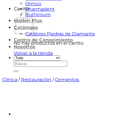
Ormco
Carrito
Pharmadent
Ruthinium
Maden Plus
Catálogos
Catálogo Piedras de Diamante
Centro de Conocimiento
No hay productos en el carrito.
Nosotros
Volver a la tienda
Buscar
por:
Clínica
/
Restauración
/
Cementos