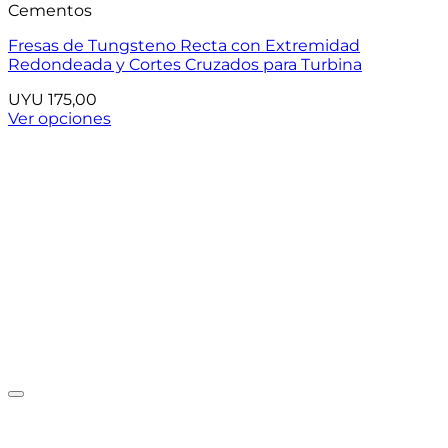
Cementos
Fresas de Tungsteno Recta con Extremidad
Redondeada y Cortes Cruzados para Turbina
UYU
175,00
Ver opciones
Este
producto
tiene
múltiples
variantes.
Las
opciones
se
pueden
elegir
en
la
página
de
producto