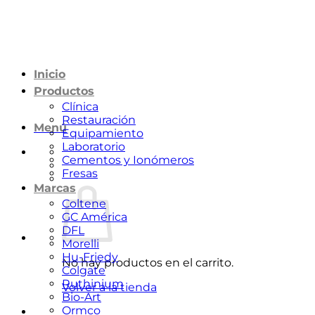
Saltar
al
contenido
Inicio
Productos
Clínica
Restauración
Menú
Equipamiento
Laboratorio
Cementos y Ionómeros
Fresas
Marcas
Coltene
GC América
DFL
Morelli
Hu-Friedy
No hay productos en el carrito.
Colgate
Ruthinium
Volver a la tienda
Bio-Art
Ormco