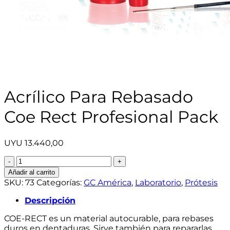
Acrílico Para Rebasado
Coe Rect Profesional Pack
UYU
13.440,00
Acrílico
Para
Añadir al carrito
Rebasado
SKU:
73
Categorías:
GC América
,
Laboratorio
,
Prótesis
Coe
Rect
Descripción
Profesional
COE-RECT es un material autocurable, para rebases
Pack
duros en dentaduras. Sirve también para repararlas.
cantidad