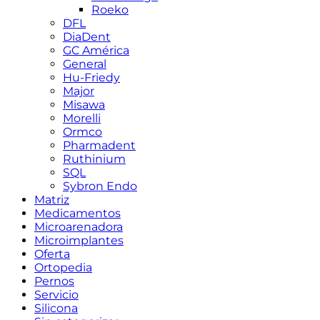
Roeko
DFL
DiaDent
GC América
General
Hu-Friedy
Major
Misawa
Morelli
Ormco
Pharmadent
Ruthinium
SQL
Sybron Endo
Matriz
Medicamentos
Microarenadora
Microimplantes
Oferta
Ortopedia
Pernos
Servicio
Silicona