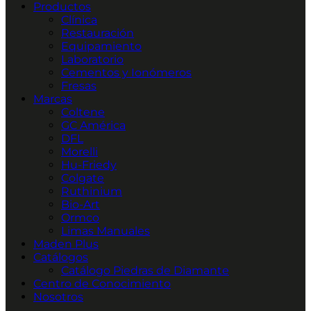
Productos
Clínica
Restauración
Equipamiento
Laboratorio
Cementos y Ionómeros
Fresas
Marcas
Coltene
GC América
DFL
Morelli
Hu-Friedy
Colgate
Ruthinium
Bio-Art
Ormco
Limas Manuales
Maden Plus
Catálogos
Catálogo Piedras de Diamante
Centro de Conocimiento
Nosotros