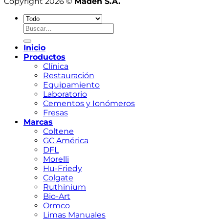
Copyright 2026 ©
Maden S.A.
Buscar
por:
Inicio
Productos
Clínica
Restauración
Equipamiento
Laboratorio
Cementos y Ionómeros
Fresas
Marcas
Coltene
GC América
DFL
Morelli
Hu-Friedy
Colgate
Ruthinium
Bio-Art
Ormco
Limas Manuales