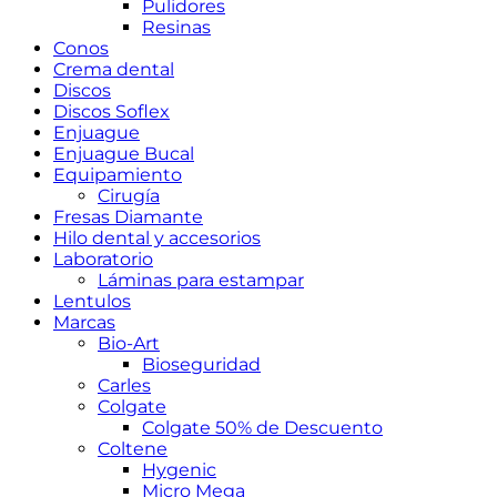
Pulidores
Resinas
Conos
Crema dental
Discos
Discos Soflex
Enjuague
Enjuague Bucal
Equipamiento
Cirugía
Fresas Diamante
Hilo dental y accesorios
Laboratorio
Láminas para estampar
Lentulos
Marcas
Bio-Art
Bioseguridad
Carles
Colgate
Colgate 50% de Descuento
Coltene
Hygenic
Micro Mega