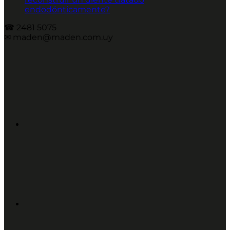
endodónticamente?
☎︎ 2481 5075
✉︎ maden@maden.com.uy