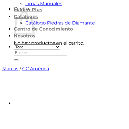
Limas Manuales
Carrito
Maden Plus
Catálogos
Catálogo Piedras de Diamante
Centro de Conocimiento
Nosotros
No hay productos en el carrito.
Buscar
Volver a la tienda
por:
Marcas
/
GC América