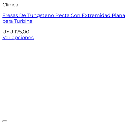
Clínica
Fresas De Tungsteno Recta Con Extremidad Plana
para Turbina
UYU
175,00
Ver opciones
Este
producto
tiene
múltiples
variantes.
Las
opciones
se
pueden
elegir
en
la
página
de
producto