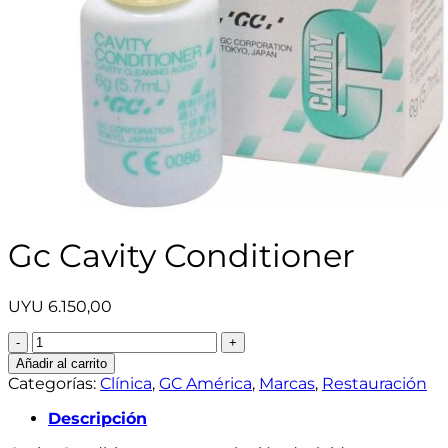
Gc Cavity Conditioner
UYU
6.150,00
Gc
Cavity
Añadir al carrito
Conditioner
Categorías:
Clínica
,
GC América
,
Marcas
,
Restauración
cantidad
Descripción