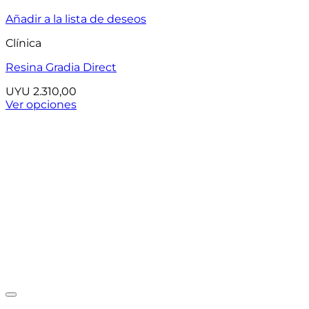
Añadir a la lista de deseos
Clínica
Resina Gradia Direct
UYU
2.310,00
Ver opciones
Este
producto
tiene
múltiples
variantes.
Las
opciones
se
pueden
elegir
en
la
página
de
producto