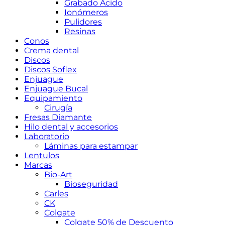
Grabado Ácido
Ionómeros
Pulidores
Resinas
Conos
Crema dental
Discos
Discos Soflex
Enjuague
Enjuague Bucal
Equipamiento
Cirugía
Fresas Diamante
Hilo dental y accesorios
Laboratorio
Láminas para estampar
Lentulos
Marcas
Bio-Art
Bioseguridad
Carles
CK
Colgate
Colgate 50% de Descuento