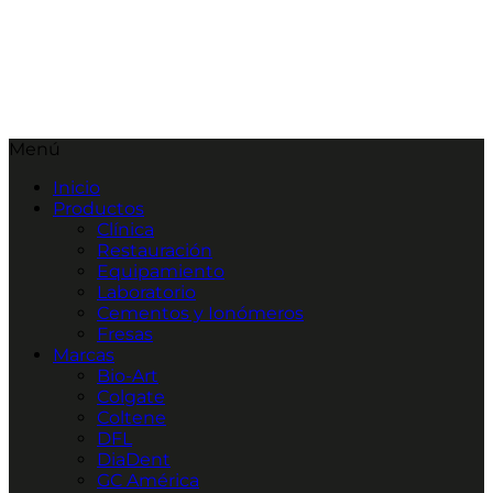
Menú
Inicio
Productos
Clínica
Restauración
Equipamiento
Laboratorio
Cementos y Ionómeros
Fresas
Marcas
Bio-Art
Colgate
Coltene
DFL
DiaDent
GC América