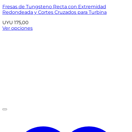
Fresas de Tungsteno Recta con Extremidad
Redondeada y Cortes Cruzados para Turbina
UYU
175,00
Ver opciones
Este
producto
tiene
múltiples
variantes.
Las
opciones
se
pueden
elegir
en
la
página
de
producto