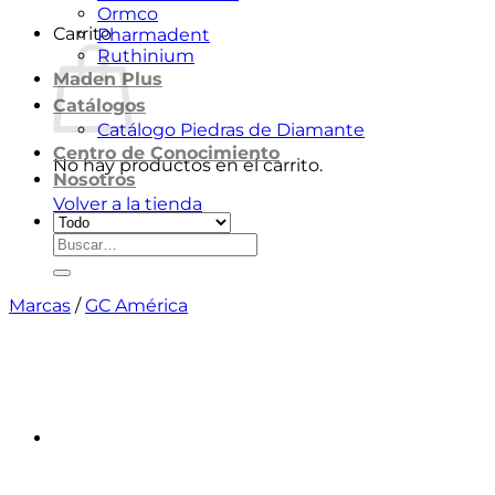
Ormco
Carrito
Pharmadent
Ruthinium
Maden Plus
Catálogos
Catálogo Piedras de Diamante
Centro de Conocimiento
No hay productos en el carrito.
Nosotros
Volver a la tienda
Buscar
por:
Marcas
/
GC América