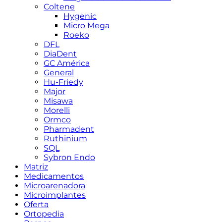
Coltene
Hygenic
Micro Mega
Roeko
DFL
DiaDent
GC América
General
Hu-Friedy
Major
Misawa
Morelli
Ormco
Pharmadent
Ruthinium
SQL
Sybron Endo
Matriz
Medicamentos
Microarenadora
Microimplantes
Oferta
Ortopedia