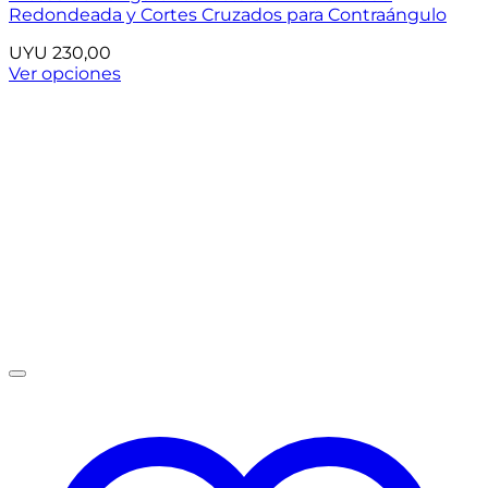
Redondeada y Cortes Cruzados para Contraángulo
UYU
230,00
Ver opciones
Este
producto
tiene
múltiples
variantes.
Las
opciones
se
pueden
elegir
en
la
página
de
producto