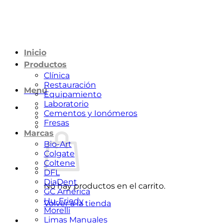
Saltar
al
contenido
Inicio
Productos
Clínica
Restauración
Menú
Equipamiento
Laboratorio
Cementos y Ionómeros
Fresas
Marcas
Bio-Art
Colgate
Coltene
DFL
DiaDent
No hay productos en el carrito.
GC América
Hu-Friedy
Volver a la tienda
Morelli
Limas Manuales