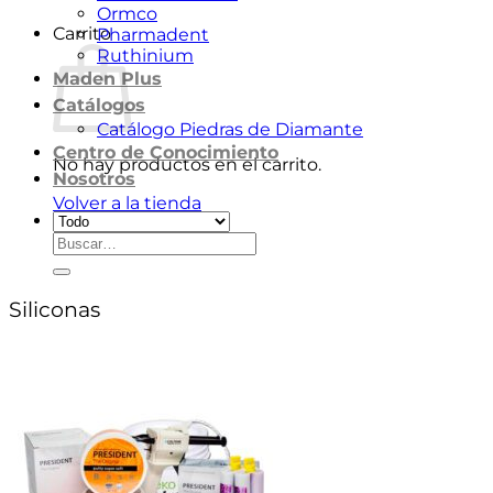
Ormco
Carrito
Pharmadent
Ruthinium
Maden Plus
Catálogos
Catálogo Piedras de Diamante
Centro de Conocimiento
No hay productos en el carrito.
Nosotros
Volver a la tienda
Buscar
por:
Siliconas