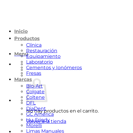
Saltar
al
contenido
Inicio
Productos
Clínica
Restauración
Menú
Equipamiento
Laboratorio
Cementos y Ionómeros
Fresas
Marcas
Bio-Art
Colgate
Coltene
DFL
DiaDent
No hay productos en el carrito.
GC América
Hu-Friedy
Volver a la tienda
Morelli
Limas Manuales