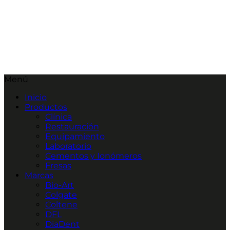
Menú
Inicio
Productos
Clínica
Restauración
Equipamiento
Laboratorio
Cementos y Ionómeros
Fresas
Marcas
Bio-Art
Colgate
Coltene
DFL
DiaDent