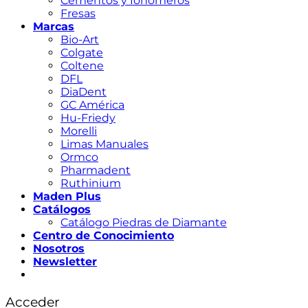
Cementos y Ionómeros
Fresas
Marcas
Bio-Art
Colgate
Coltene
DFL
DiaDent
GC América
Hu-Friedy
Morelli
Limas Manuales
Ormco
Pharmadent
Ruthinium
Maden Plus
Catálogos
Catálogo Piedras de Diamante
Centro de Conocimiento
Nosotros
Newsletter
Acceder