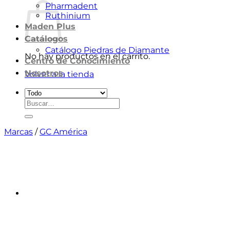
Pharmadent
Ruthinium
Maden Plus
Catálogos
Catálogo Piedras de Diamante
No hay productos en el carrito.
Centro de Conocimiento
Nosotros
Volver a la tienda
Buscar
por:
Marcas
/
GC América