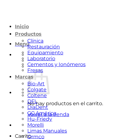
Saltar
al
contenido
Inicio
Productos
Clínica
Menú
Restauración
Equipamiento
Laboratorio
Cementos y Ionómeros
Fresas
Marcas
Bio-Art
Colgate
Coltene
DFL
No hay productos en el carrito.
DiaDent
GC América
Volver a la tienda
Hu-Friedy
Morelli
Limas Manuales
Carrito
Ormco