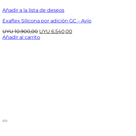
Añadir a la lista de deseos
Exaflex Silicona por adición GC – Avío
El
El
UYU
10.900,00
UYU
6.540,00
precio
precio
Añadir al carrito
original
actual
era:
es:
UYU 10.900,00.
UYU 6.540,00.