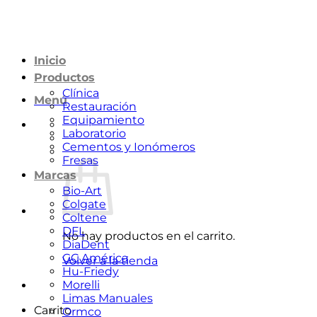
Saltar
al
contenido
Inicio
Productos
Clínica
Menú
Restauración
Equipamiento
Laboratorio
Cementos y Ionómeros
Fresas
Marcas
Bio-Art
Colgate
Coltene
DFL
No hay productos en el carrito.
DiaDent
GC América
Volver a la tienda
Hu-Friedy
Morelli
Limas Manuales
Carrito
Ormco