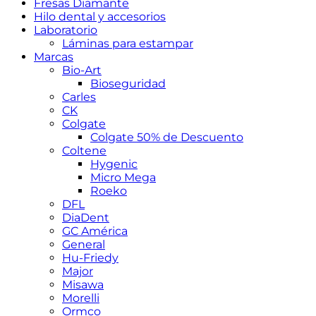
Fresas Diamante
Hilo dental y accesorios
Laboratorio
Láminas para estampar
Marcas
Bio-Art
Bioseguridad
Carles
CK
Colgate
Colgate 50% de Descuento
Coltene
Hygenic
Micro Mega
Roeko
DFL
DiaDent
GC América
General
Hu-Friedy
Major
Misawa
Morelli
Ormco