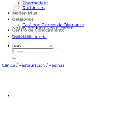
Pharmadent
Ruthinium
Maden Plus
Catálogos
Catálogo Piedras de Diamante
No hay productos en el carrito.
Centro de Conocimiento
Nosotros
Volver a la tienda
Buscar
por:
Clínica
/
Restauración
/
Resinas