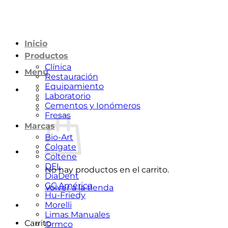
Saltar
al
contenido
Inicio
Productos
Clínica
Menú
Restauración
Equipamiento
Laboratorio
Cementos y Ionómeros
Fresas
Marcas
Bio-Art
Colgate
Coltene
DFL
No hay productos en el carrito.
DiaDent
GC América
Volver a la tienda
Hu-Friedy
Morelli
Limas Manuales
Carrito
Ormco