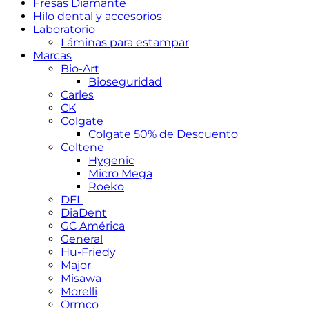
Fresas Diamante
Hilo dental y accesorios
Laboratorio
Láminas para estampar
Marcas
Bio-Art
Bioseguridad
Carles
CK
Colgate
Colgate 50% de Descuento
Coltene
Hygenic
Micro Mega
Roeko
DFL
DiaDent
GC América
General
Hu-Friedy
Major
Misawa
Morelli
Ormco