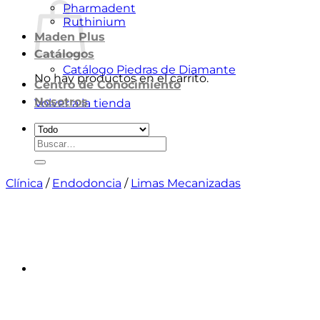
Pharmadent
Ruthinium
Maden Plus
Catálogos
Catálogo Piedras de Diamante
No hay productos en el carrito.
Centro de Conocimiento
Nosotros
Volver a la tienda
Buscar
por:
Clínica
/
Endodoncia
/
Limas Mecanizadas