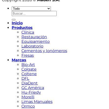
Buscar
por:
Inicio
Productos
Clínica
Restauración
Equipamiento
Laboratorio
Cementos y Ionómeros
Fresas
Marcas
Bio-Art
Colgate
Coltene
DFL
DiaDent
GC América
Hu-Friedy
Morelli
Limas Manuales
Ormco