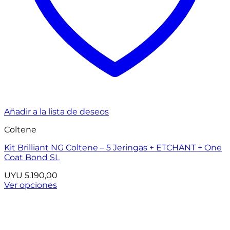
Añadir a la lista de deseos
Coltene
Kit Brilliant NG Coltene – 5 Jeringas + ETCHANT + One
Coat Bond SL
UYU
5.190,00
Ver opciones
Este
producto
tiene
múltiples