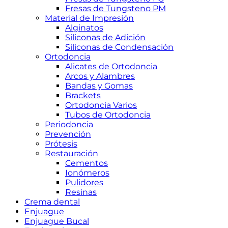
Fresas de Tungsteno PM
Material de Impresión
Alginatos
Siliconas de Adición
Siliconas de Condensación
Ortodoncia
Alicates de Ortodoncia
Arcos y Alambres
Bandas y Gomas
Brackets
Ortodoncia Varios
Tubos de Ortodoncia
Periodoncia
Prevención
Prótesis
Restauración
Cementos
Ionómeros
Pulidores
Resinas
Crema dental
Enjuague
Enjuague Bucal