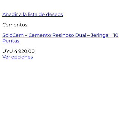
Añadir a la lista de deseos
Cementos
SoloCem – Cemento Resinoso Dual – Jeringa + 10
Puntas
UYU
4.920,00
Ver opciones
Este
producto
tiene
múltiples
variantes.
Las
opciones
se
pueden
elegir
en
la
página