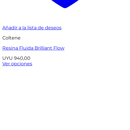
Añadir a la lista de deseos
Coltene
Resina Fluida Brilliant Flow
UYU
940,00
Ver opciones
Este
producto
tiene
múltiples
variantes.
Las
opciones
se
pueden
elegir
en
la