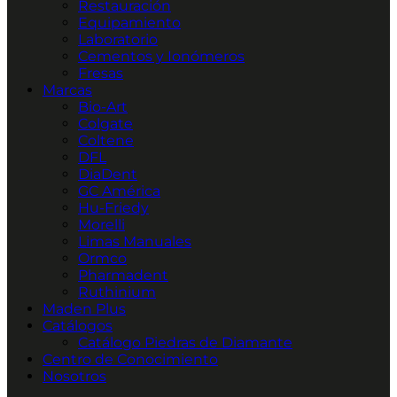
Restauración
Equipamiento
Laboratorio
Cementos y Ionómeros
Fresas
Marcas
Bio-Art
Colgate
Coltene
DFL
DiaDent
GC América
Hu-Friedy
Morelli
Limas Manuales
Ormco
Pharmadent
Ruthinium
Maden Plus
Catálogos
Catálogo Piedras de Diamante
Centro de Conocimiento
Nosotros