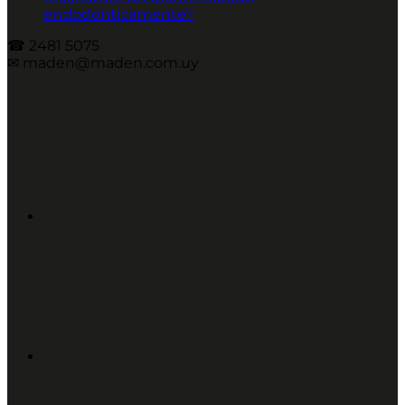
endodónticamente?
☎︎ 2481 5075
✉︎ maden@maden.com.uy