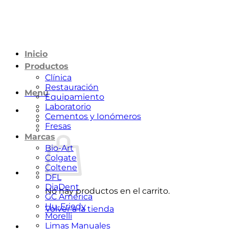
Saltar
al
contenido
Inicio
Productos
Clínica
Restauración
Menú
Equipamiento
Laboratorio
Cementos y Ionómeros
Fresas
Marcas
Bio-Art
Colgate
Coltene
DFL
DiaDent
No hay productos en el carrito.
GC América
Hu-Friedy
Volver a la tienda
Morelli
Limas Manuales