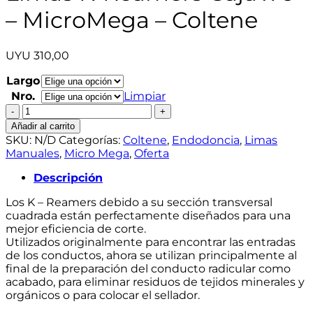
– MicroMega – Coltene
UYU
310,00
Largo
Nro.
Limpiar
Limas
K-
Añadir al carrito
Reamers
SKU:
N/D
Categorías:
Coltene
,
Endodoncia
,
Limas
Caja
Manuales
,
Micro Mega
,
Oferta
x
6
Descripción
-
Los K – Reamers debido a su sección transversal
MicroMega
cuadrada están perfectamente diseñados para una
-
mejor eficiencia de corte.
Coltene
Utilizados originalmente para encontrar las entradas
cantidad
de los conductos, ahora se utilizan principalmente al
final de la preparación del conducto radicular como
acabado, para eliminar residuos de tejidos minerales y
orgánicos o para colocar el sellador.