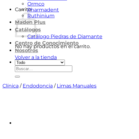
Ormco
Carrito
Pharmadent
Ruthinium
Maden Plus
Catálogos
Catálogo Piedras de Diamante
Centro de Conocimiento
No hay productos en el carrito.
Nosotros
Volver a la tienda
Buscar
por:
Clínica
/
Endodoncia
/
Limas Manuales