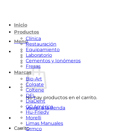
Saltar
al
contenido
Inicio
Productos
Clínica
Menú
Restauración
Equipamiento
Laboratorio
Cementos y Ionómeros
Fresas
Marcas
Bio-Art
Colgate
Coltene
DFL
No hay productos en el carrito.
DiaDent
GC América
Volver a la tienda
Hu-Friedy
Morelli
Limas Manuales
Carrito
Ormco