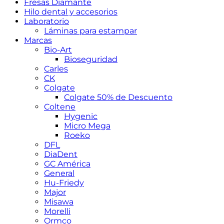
Fresas Diamante
Hilo dental y accesorios
Laboratorio
Láminas para estampar
Marcas
Bio-Art
Bioseguridad
Carles
CK
Colgate
Colgate 50% de Descuento
Coltene
Hygenic
Micro Mega
Roeko
DFL
DiaDent
GC América
General
Hu-Friedy
Major
Misawa
Morelli
Ormco