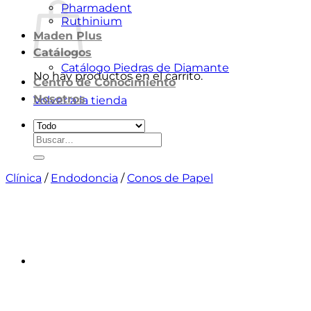
Pharmadent
Ruthinium
Maden Plus
Catálogos
Catálogo Piedras de Diamante
No hay productos en el carrito.
Centro de Conocimiento
Nosotros
Volver a la tienda
Buscar
por:
Clínica
/
Endodoncia
/
Conos de Papel