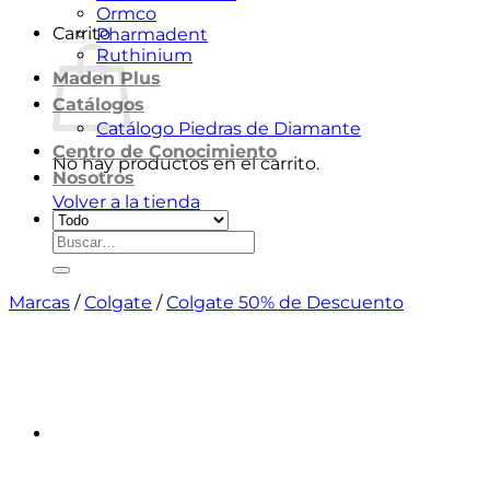
Ormco
Carrito
Pharmadent
Ruthinium
Maden Plus
Catálogos
Catálogo Piedras de Diamante
Centro de Conocimiento
No hay productos en el carrito.
Nosotros
Volver a la tienda
Buscar
por:
Marcas
/
Colgate
/
Colgate 50% de Descuento