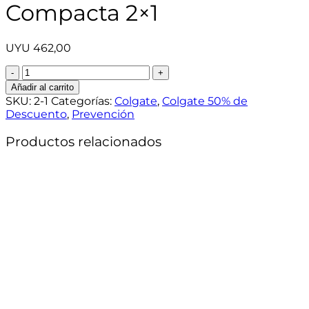
Compacta 2×1
UYU
462,00
Cepillo
Slim
Añadir al carrito
Soft
SKU:
2-1
Categorías:
Colgate
,
Colgate 50% de
Cabeza
Descuento
,
Prevención
Compacta
2x1
Productos relacionados
cantidad