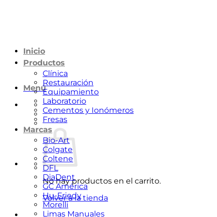
Saltar
al
contenido
Inicio
Productos
Clínica
Restauración
Menú
Equipamiento
Laboratorio
Cementos y Ionómeros
Fresas
Marcas
Bio-Art
Colgate
Coltene
DFL
DiaDent
No hay productos en el carrito.
GC América
Hu-Friedy
Volver a la tienda
Morelli
Limas Manuales