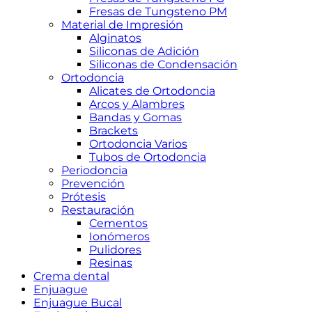
Fresas de Tungsteno PM
Material de Impresión
Alginatos
Siliconas de Adición
Siliconas de Condensación
Ortodoncia
Alicates de Ortodoncia
Arcos y Alambres
Bandas y Gomas
Brackets
Ortodoncia Varios
Tubos de Ortodoncia
Periodoncia
Prevención
Prótesis
Restauración
Cementos
Ionómeros
Pulidores
Resinas
Crema dental
Enjuague
Enjuague Bucal