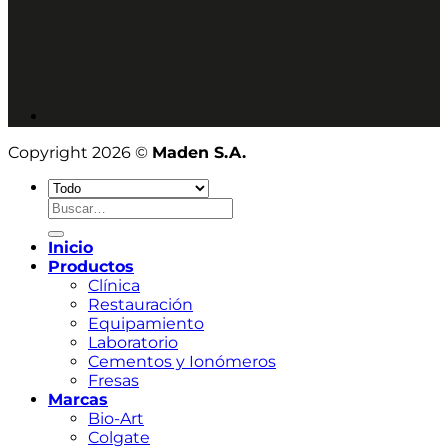
Copyright 2026 ©
Maden S.A.
Buscar
por:
Inicio
Productos
Clínica
Restauración
Equipamiento
Laboratorio
Cementos y Ionómeros
Fresas
Marcas
Bio-Art
Colgate