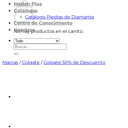
Maden Plus
Catálogos
Catálogo Piedras de Diamante
Centro de Conocimiento
Nosotros
No hay productos en el carrito.
Volver a la tienda
Buscar
por:
Marcas
/
Colgate
/
Colgate 50% de Descuento