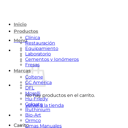
Saltar
al
contenido
Inicio
Productos
Clínica
Menú
Restauración
Equipamiento
Laboratorio
Cementos y Ionómeros
Fresas
Marcas
Coltene
GC América
DFL
Morelli
No hay productos en el carrito.
Hu-Friedy
Colgate
Volver a la tienda
Ruthinium
Bio-Art
Ormco
Carrito
Limas Manuales