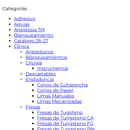
Categorías
Adhesivo
Agujas
Anestesia TM
Blanqueamiento
Catálogo 26-27
Clínica
Anestésicos
Blanqueamientos
Cirugía
Instrumental
Descartables
Endodoncia
Conos de Gutapercha
Conos de Papel
Limas Manuales
Limas Mecanizadas
Fresas
Fresas de Tugsteno
Fresas de Tungsteno CA
Fresas de Tungsteno FG
Fresas de Tungsteno PM