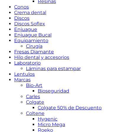
Resinas
Conos
Crema dental
Discos
Discos Soflex
Enjuague
Enjuague Bucal
Equipamiento
Cirugía
Fresas Diamante
Hilo dental y accesorios
Laboratorio
Láminas para estampar
Lentulos
Marcas
Bio-Art
Bioseguridad
Carles
Colgate
Colgate 50% de Descuento
Coltene
Hygenic
Micro Mega
Roeko