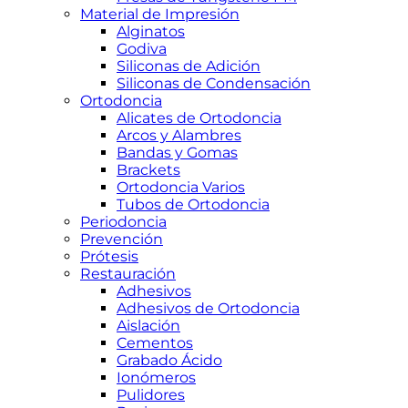
Material de Impresión
Alginatos
Godiva
Siliconas de Adición
Siliconas de Condensación
Ortodoncia
Alicates de Ortodoncia
Arcos y Alambres
Bandas y Gomas
Brackets
Ortodoncia Varios
Tubos de Ortodoncia
Periodoncia
Prevención
Prótesis
Restauración
Adhesivos
Adhesivos de Ortodoncia
Aislación
Cementos
Grabado Ácido
Ionómeros
Pulidores