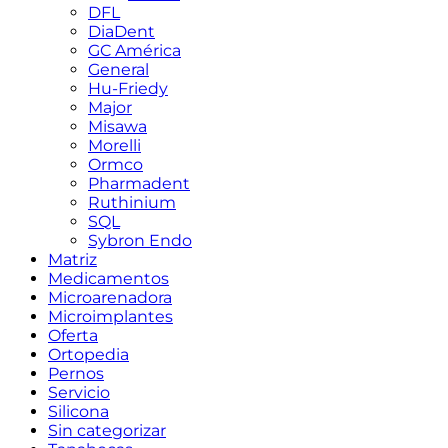
DFL
DiaDent
GC América
General
Hu-Friedy
Major
Misawa
Morelli
Ormco
Pharmadent
Ruthinium
SQL
Sybron Endo
Matriz
Medicamentos
Microarenadora
Microimplantes
Oferta
Ortopedia
Pernos
Servicio
Silicona
Sin categorizar