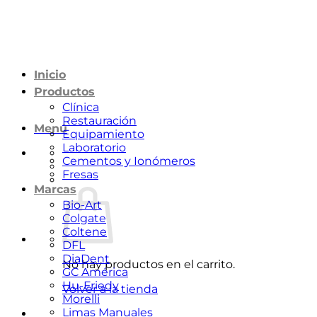
Saltar
al
contenido
Inicio
Productos
Clínica
Restauración
Menú
Equipamiento
Laboratorio
Cementos y Ionómeros
Fresas
Marcas
Bio-Art
Colgate
Coltene
DFL
DiaDent
No hay productos en el carrito.
GC América
Hu-Friedy
Volver a la tienda
Morelli
Limas Manuales