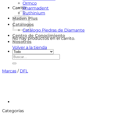
Ormco
Carrito
Pharmadent
Ruthinium
Maden Plus
Catálogos
Catálogo Piedras de Diamante
Centro de Conocimiento
No hay productos en el carrito.
Nosotros
Volver a la tienda
Buscar
por:
Marcas
/
DFL
Categorías