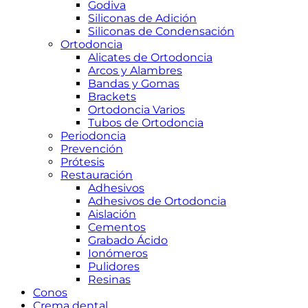
Godiva
Siliconas de Adición
Siliconas de Condensación
Ortodoncia
Alicates de Ortodoncia
Arcos y Alambres
Bandas y Gomas
Brackets
Ortodoncia Varios
Tubos de Ortodoncia
Periodoncia
Prevención
Prótesis
Restauración
Adhesivos
Adhesivos de Ortodoncia
Aislación
Cementos
Grabado Ácido
Ionómeros
Pulidores
Resinas
Conos
Crema dental