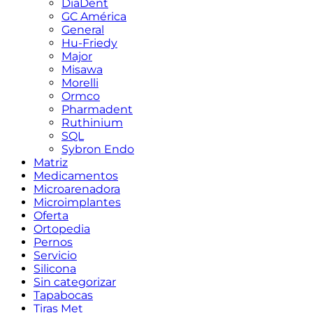
DiaDent
GC América
General
Hu-Friedy
Major
Misawa
Morelli
Ormco
Pharmadent
Ruthinium
SQL
Sybron Endo
Matriz
Medicamentos
Microarenadora
Microimplantes
Oferta
Ortopedia
Pernos
Servicio
Silicona
Sin categorizar
Tapabocas
Tiras Met