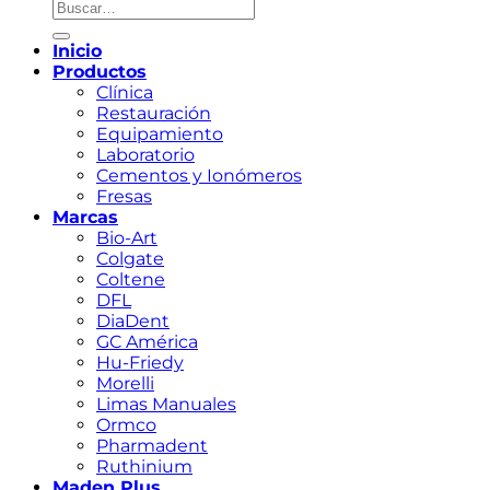
Buscar
por:
Inicio
Productos
Clínica
Restauración
Equipamiento
Laboratorio
Cementos y Ionómeros
Fresas
Marcas
Bio-Art
Colgate
Coltene
DFL
DiaDent
GC América
Hu-Friedy
Morelli
Limas Manuales
Ormco
Pharmadent
Ruthinium
Maden Plus