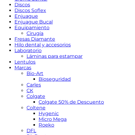
Discos
Discos Soflex
Enjuague
Enjuague Bucal
Equipamiento
Cirugía
Fresas Diamante
Hilo dental y accesorios
Laboratorio
Láminas para estampar
Lentulos
Marcas
Bio-Art
Bioseguridad
Carles
CK
Colgate
Colgate 50% de Descuento
Coltene
Hygenic
Micro Mega
Roeko
DFL