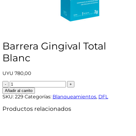
Barrera Gingival Total
Blanc
UYU
780,00
Barrera
Gingival
Añadir al carrito
Total
SKU:
229
Categorías:
Blanqueamientos
,
DFL
Blanc
cantidad
Productos relacionados