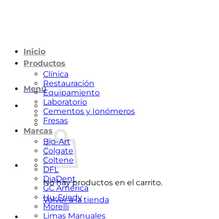
Saltar
al
contenido
Inicio
Productos
Clínica
Restauración
Menú
Equipamiento
Laboratorio
Cementos y Ionómeros
Fresas
Marcas
Bio-Art
Colgate
Coltene
DFL
DiaDent
No hay productos en el carrito.
GC América
Hu-Friedy
Volver a la tienda
Morelli
Limas Manuales