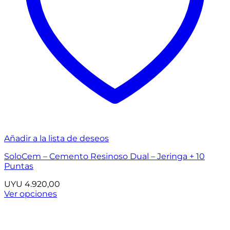
Añadir a la lista de deseos
SoloCem – Cemento Resinoso Dual – Jeringa + 10
Puntas
UYU
4.920,00
Ver opciones
Este
producto
tiene