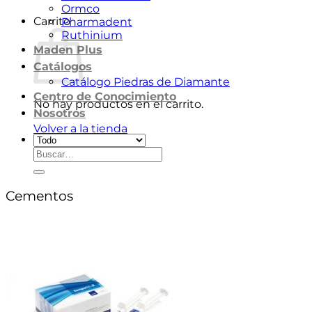
Ormco
Carrito
Pharmadent
Ruthinium
Maden Plus
Catálogos
Catálogo Piedras de Diamante
Centro de Conocimiento
No hay productos en el carrito.
Nosotros
Volver a la tienda
Buscar
por:
Cementos