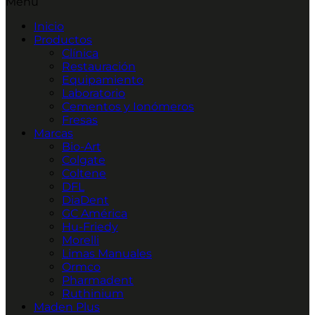
Menú
Inicio
Productos
Clínica
Restauración
Equipamiento
Laboratorio
Cementos y Ionómeros
Fresas
Marcas
Bio-Art
Colgate
Coltene
DFL
DiaDent
GC América
Hu-Friedy
Morelli
Limas Manuales
Ormco
Pharmadent
Ruthinium
Maden Plus