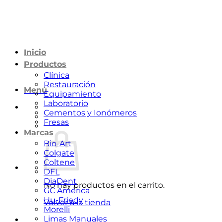
Saltar
al
contenido
Inicio
Productos
Clínica
Restauración
Menú
Equipamiento
Laboratorio
Cementos y Ionómeros
Fresas
Marcas
Bio-Art
Colgate
Coltene
DFL
DiaDent
No hay productos en el carrito.
GC América
Hu-Friedy
Volver a la tienda
Morelli
Limas Manuales