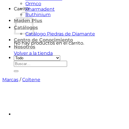
Ormco
Carrito
Pharmadent
Ruthinium
Maden Plus
Catálogos
Catálogo Piedras de Diamante
Centro de Conocimiento
No hay productos en el carrito.
Nosotros
Volver a la tienda
Buscar
por:
Marcas
/
Coltene