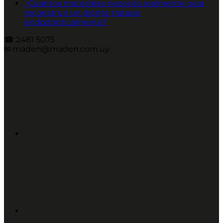
¿Cuántos materiales necesita realmente para
reconstruir un diente tratado
endodónticamente?
☎︎ 2481 5075
✉︎ maden@maden.com.uy