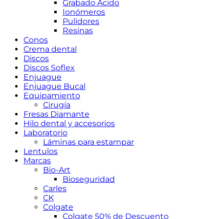
Grabado Ácido
Ionómeros
Pulidores
Resinas
Conos
Crema dental
Discos
Discos Soflex
Enjuague
Enjuague Bucal
Equipamiento
Cirugía
Fresas Diamante
Hilo dental y accesorios
Laboratorio
Láminas para estampar
Lentulos
Marcas
Bio-Art
Bioseguridad
Carles
CK
Colgate
Colgate 50% de Descuento