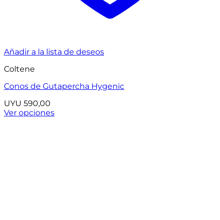
Añadir a la lista de deseos
Coltene
Conos de Gutapercha Hygenic
UYU
590,00
Ver opciones
Este
producto
tiene
múltiples
variantes.
Las
opciones
se
pueden
elegir
en