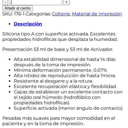
Silicona
por
Añadir al carrito
Adición
SKU:
176-1
Categorías:
Coltene
,
Material de Impresión
Pesada
Ligth
Descripción
Body
Silicona tipo A con superficie activada. Excelentes
Pomo
propiedades hidrofílicas que desplaza la humedad.
President
cantidad
Presentación 53 ml de base y 53 ml de Activador.
Alta estabilidad dimensional de hasta 14 días
después de la toma de impresión.
Mínima deformación permanente. 0.07%
Alta nitidez de reproducción de hasta 1micra.
Resistente al desgarre y a la rotura.
Excelente recuperación elástica y flexibilidad.
Capaz de establecer un excelente contacto con
el tejido oral húmedo (hidrofóbico con
propiedades hidrofílicas)
Superficie activada (menor ángulo de contacto)
Pesadas más suaves para mayor comodidad en el
paciente y en la toma de impresión.