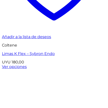
Añadir a la lista de deseos
Coltene
Limas K Flex – Sybron Endo
UYU
180,00
Ver opciones
Este
producto
tiene
múltiples
variantes.
Las
opciones
se
pueden