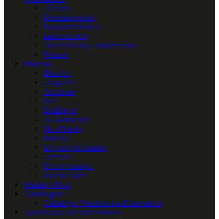
Clínica
Restauración
Equipamiento
Laboratorio
Cementos y Ionómeros
Fresas
Marcas
Bio-Art
Colgate
Coltene
DFL
DiaDent
GC América
Hu-Friedy
Morelli
Limas Manuales
Ormco
Pharmadent
Ruthinium
Maden Plus
Catálogos
Catálogo Piedras de Diamante
Centro de Conocimiento