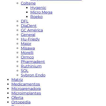
Coltene
Hygenic
Micro Mega
Roeko
DFL
DiaDent
GC América
General
Hu-Friedy
Major
Misawa
Morelli
Ormco
Pharmadent
Ruthinium
SQL
Sybron Endo
Matriz
Medicamentos
Microarenadora
Microimplantes
Oferta
Ortopedia