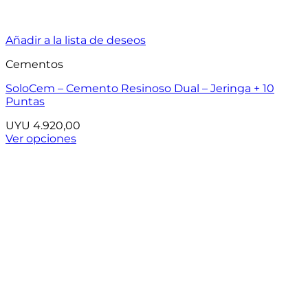
Añadir a la lista de deseos
Cementos
SoloCem – Cemento Resinoso Dual – Jeringa + 10
Puntas
UYU
4.920,00
Ver opciones
Este
producto
tiene
múltiples
variantes.
Las
opciones
se
pueden
elegir
en
la
página