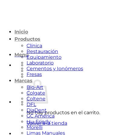
Saltar
al
contenido
Inicio
Productos
Clínica
Restauración
Menú
Equipamiento
Laboratorio
Cementos y Ionómeros
Fresas
Marcas
Bio-Art
Colgate
Coltene
DFL
DiaDent
No hay productos en el carrito.
GC América
Hu-Friedy
Volver a la tienda
Morelli
Limas Manuales