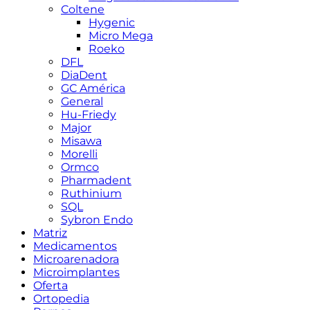
Coltene
Hygenic
Micro Mega
Roeko
DFL
DiaDent
GC América
General
Hu-Friedy
Major
Misawa
Morelli
Ormco
Pharmadent
Ruthinium
SQL
Sybron Endo
Matriz
Medicamentos
Microarenadora
Microimplantes
Oferta
Ortopedia