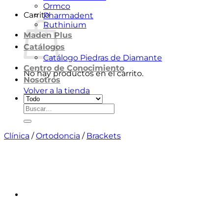
Ormco
Carrito
Pharmadent
Ruthinium
Maden Plus
Catálogos
Catálogo Piedras de Diamante
Centro de Conocimiento
No hay productos en el carrito.
Nosotros
Volver a la tienda
Buscar
por:
Clínica
/
Ortodoncia
/
Brackets