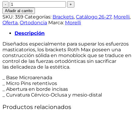
Roth
Light
Añadir al carrito
Kit
SKU:
359
Categorías:
Brackets
,
Catálogo 26-27
,
Morelli
,
con
Oferta
,
Ortodoncia
Marca:
Morelli
1
caso
Descripción
cantidad
Diseñados especialmente para superar los esfuerzos
masticatorios, los brackets Roth Max poseen una
construcción sólida en monoblock que se traduce en
control de las fuerzas ortodónticas sin sacrificar
las delicadeza de la estética.
_ Base Microarenada
_ Micro Pins retentivos
_ Abertura en borde incisas
_ Curvatura Cérvico-Oclusa y mesio-distal
Productos relacionados