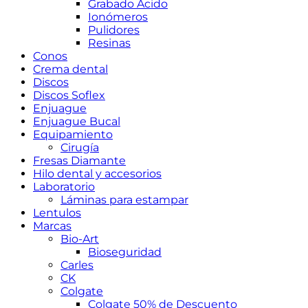
Grabado Ácido
Ionómeros
Pulidores
Resinas
Conos
Crema dental
Discos
Discos Soflex
Enjuague
Enjuague Bucal
Equipamiento
Cirugía
Fresas Diamante
Hilo dental y accesorios
Laboratorio
Láminas para estampar
Lentulos
Marcas
Bio-Art
Bioseguridad
Carles
CK
Colgate
Colgate 50% de Descuento