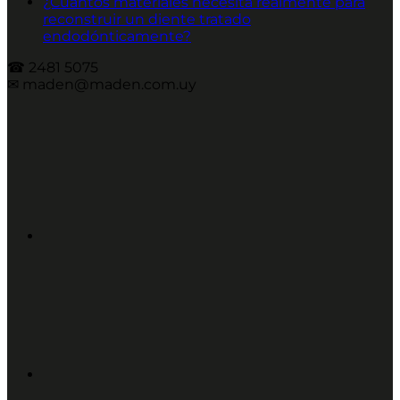
¿Cuántos materiales necesita realmente para
reconstruir un diente tratado
endodónticamente?
☎︎ 2481 5075
✉︎ maden@maden.com.uy