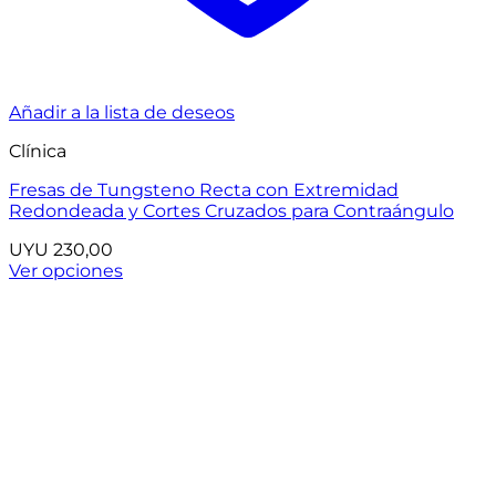
Añadir a la lista de deseos
Clínica
Fresas de Tungsteno Recta con Extremidad
Redondeada y Cortes Cruzados para Contraángulo
UYU
230,00
Ver opciones
Este
producto
tiene
múltiples
variantes.
Las
opciones
se
pueden
elegir