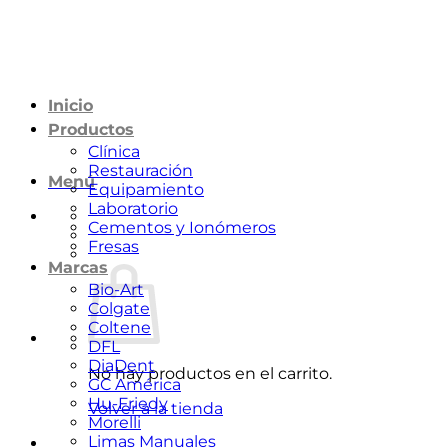
Saltar
al
contenido
Inicio
Productos
Clínica
Restauración
Menú
Equipamiento
Laboratorio
Cementos y Ionómeros
Fresas
Marcas
Bio-Art
Colgate
Coltene
DFL
DiaDent
No hay productos en el carrito.
GC América
Hu-Friedy
Volver a la tienda
Morelli
Limas Manuales