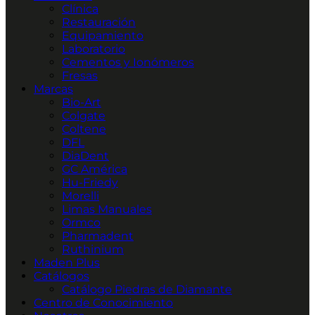
Clínica
Restauración
Equipamiento
Laboratorio
Cementos y Ionómeros
Fresas
Marcas
Bio-Art
Colgate
Coltene
DFL
DiaDent
GC América
Hu-Friedy
Morelli
Limas Manuales
Ormco
Pharmadent
Ruthinium
Maden Plus
Catálogos
Catálogo Piedras de Diamante
Centro de Conocimiento