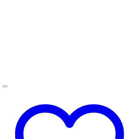
1
Adhesivo
Solare
cantidad