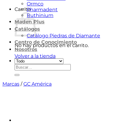
Ormco
Carrito
Pharmadent
Ruthinium
Maden Plus
Catálogos
Catálogo Piedras de Diamante
Centro de Conocimiento
No hay productos en el carrito.
Nosotros
Volver a la tienda
Buscar
por:
Marcas
/
GC América