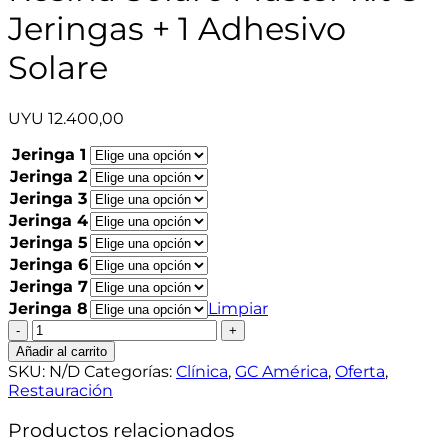
Jeringas + 1 Adhesivo
Solare
UYU
12.400,00
Jeringa 1
Jeringa 2
Jeringa 3
Jeringa 4
Jeringa 5
Jeringa 6
Jeringa 7
Jeringa 8
Limpiar
Resina
Solare
Añadir al carrito
Master
SKU:
N/D
Categorías:
Clínica
,
GC América
,
Oferta
,
kit
Restauración
8
Jeringas
Productos relacionados
+