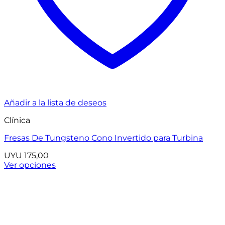
Añadir a la lista de deseos
Clínica
Fresas De Tungsteno Cono Invertido para Turbina
UYU
175,00
Ver opciones
Este
producto
tiene
múltiples
variantes.
Las