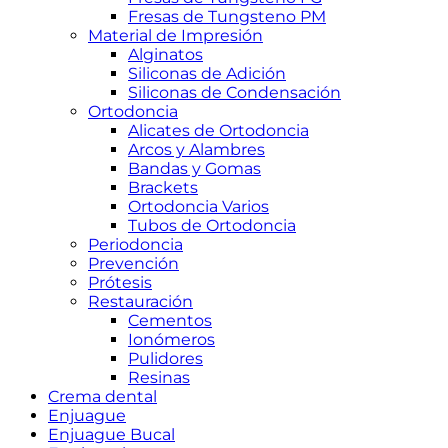
Fresas de Tungsteno PM
Material de Impresión
Alginatos
Siliconas de Adición
Siliconas de Condensación
Ortodoncia
Alicates de Ortodoncia
Arcos y Alambres
Bandas y Gomas
Brackets
Ortodoncia Varios
Tubos de Ortodoncia
Periodoncia
Prevención
Prótesis
Restauración
Cementos
Ionómeros
Pulidores
Resinas
Crema dental
Enjuague
Enjuague Bucal