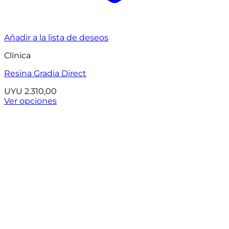
Añadir a la lista de deseos
Clínica
Resina Gradia Direct
UYU
2.310,00
Ver opciones
Este
producto
tiene
múltiples
variantes.
Las
opciones
se
pueden
elegir
en
la
página