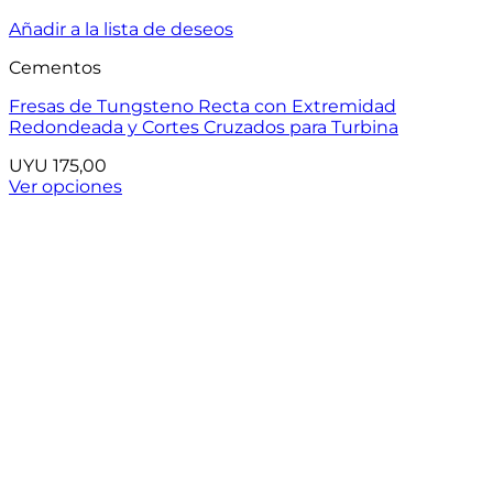
Añadir a la lista de deseos
Cementos
Fresas de Tungsteno Recta con Extremidad
Redondeada y Cortes Cruzados para Turbina
UYU
175,00
Ver opciones
Este
producto
tiene
múltiples
variantes.
Las
opciones
se
pueden
elegir
en
la
página
de