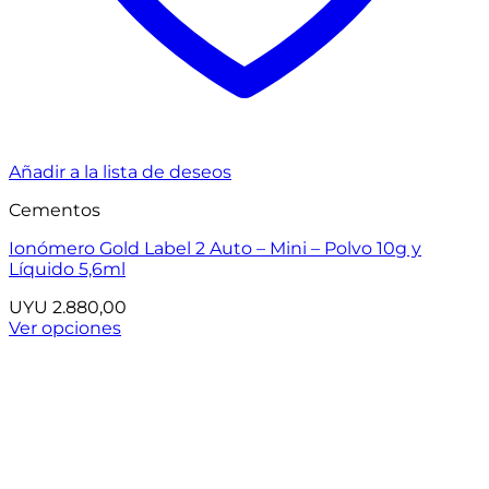
Añadir a la lista de deseos
Cementos
Ionómero Gold Label 2 Auto – Mini – Polvo 10g y
Líquido 5,6ml
UYU
2.880,00
Ver opciones
Este
producto
tiene
múltiples
variantes.
Las
opciones