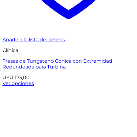
Añadir a la lista de deseos
Clínica
Fresas de Tungsteno Cónica con Extremidad
Redondeada para Turbina
UYU
175,00
Ver opciones
Este
producto
tiene
múltiples
variantes.
Las
opciones
se
pueden