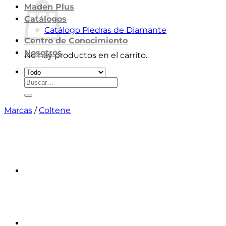
Maden Plus
Catálogos
Catálogo Piedras de Diamante
Centro de Conocimiento
Nosotros
No hay productos en el carrito.
Volver a la tienda
Buscar
por:
Marcas
/
Coltene