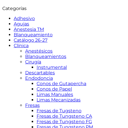
Categorías
Adhesivo
Agujas
Anestesia TM
Blanqueamiento
Catálogo 26-27
Clínica
Anestésicos
Blanqueamientos
Cirugía
Instrumental
Descartables
Endodoncia
Conos de Gutapercha
Conos de Papel
Limas Manuales
Limas Mecanizadas
Fresas
Fresas de Tugsteno
Fresas de Tungsteno CA
Fresas de Tungsteno FG
Fresas de Tungsteno PM