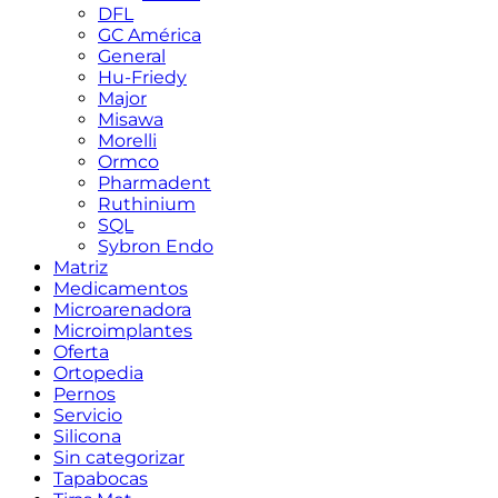
DFL
GC América
General
Hu-Friedy
Major
Misawa
Morelli
Ormco
Pharmadent
Ruthinium
SQL
Sybron Endo
Matriz
Medicamentos
Microarenadora
Microimplantes
Oferta
Ortopedia
Pernos
Servicio
Silicona
Sin categorizar
Tapabocas