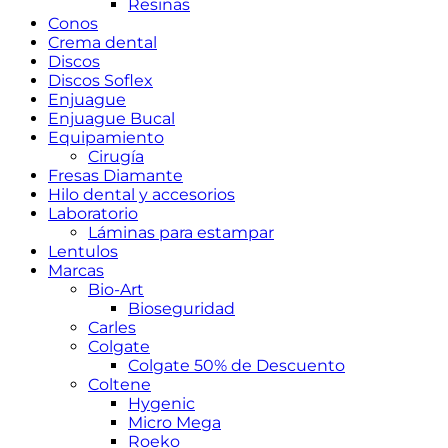
Resinas
Conos
Crema dental
Discos
Discos Soflex
Enjuague
Enjuague Bucal
Equipamiento
Cirugía
Fresas Diamante
Hilo dental y accesorios
Laboratorio
Láminas para estampar
Lentulos
Marcas
Bio-Art
Bioseguridad
Carles
Colgate
Colgate 50% de Descuento
Coltene
Hygenic
Micro Mega
Roeko