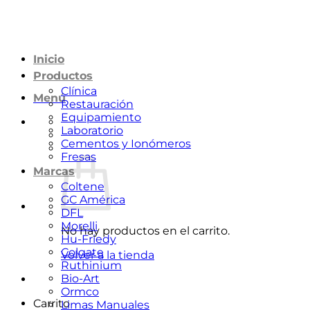
Saltar
al
contenido
Inicio
Productos
Clínica
Menú
Restauración
Equipamiento
Laboratorio
Cementos y Ionómeros
Fresas
Marcas
Coltene
GC América
DFL
Morelli
No hay productos en el carrito.
Hu-Friedy
Colgate
Volver a la tienda
Ruthinium
Bio-Art
Ormco
Carrito
Limas Manuales