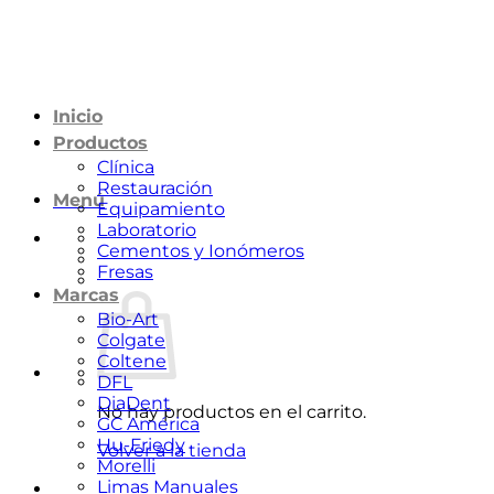
Saltar
al
contenido
Inicio
Productos
Clínica
Restauración
Menú
Equipamiento
Laboratorio
Cementos y Ionómeros
Fresas
Marcas
Bio-Art
Colgate
Coltene
DFL
DiaDent
No hay productos en el carrito.
GC América
Hu-Friedy
Volver a la tienda
Morelli
Limas Manuales