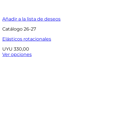
Añadir a la lista de deseos
Catálogo 26-27
Elásticos rotacionales
UYU
330,00
Ver opciones
Este
producto
tiene
múltiples
variantes.
Las
opciones
se
pueden
elegir
en
la
página