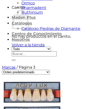
Ormco
Carrito
Pharmadent
Ruthinium
Maden Plus
Catálogos
Catálogo Piedras de Diamante
Centro de Conocimiento
No hay productos en el carrito.
Nosotros
Volver a la tienda
Buscar
por:
Marcas
/
Página 3