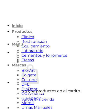
Saltar
al
contenido
Inicio
Productos
Clínica
Restauración
Menú
Equipamiento
Laboratorio
Cementos y Ionómeros
Fresas
Marcas
Bio-Art
Colgate
Coltene
DFL
DiaDent
No hay productos en el carrito.
GC América
Hu-Friedy
Volver a la tienda
Morelli
Limas Manuales