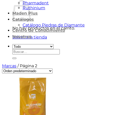
Pharmadent
Ruthinium
Maden Plus
Catálogos
Catálogo Piedras de Diamante
No hay productos en el carrito.
Centro de Conocimiento
Nosotros
Volver a la tienda
Buscar
por:
Marcas
/
Página 2