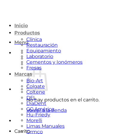
Saltar
al
contenido
Inicio
Productos
Clínica
Menú
Restauración
Equipamiento
Laboratorio
Cementos y Ionómeros
Fresas
Marcas
Bio-Art
Colgate
Coltene
DFL
No hay productos en el carrito.
DiaDent
GC América
Volver a la tienda
Hu-Friedy
Morelli
Limas Manuales
Carrito
Ormco